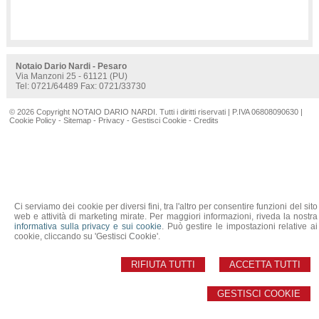
Notaio Dario Nardi - Pesaro
Via Manzoni 25 - 61121 (PU)
Tel: 0721/64489 Fax: 0721/33730
© 2026 Copyright NOTAIO DARIO NARDI. Tutti i diritti riservati | P.IVA 06808090630 |
Cookie Policy
-
Sitemap
-
Privacy
-
Gestisci Cookie
-
Credits
Ci serviamo dei cookie per diversi fini, tra l'altro per consentire funzioni del sito
web e attività di marketing mirate. Per maggiori informazioni, riveda la nostra
informativa sulla privacy e sui cookie
. Può gestire le impostazioni relative ai
cookie, cliccando su 'Gestisci Cookie'.
RIFIUTA TUTTI
ACCETTA TUTTI
GESTISCI COOKIE