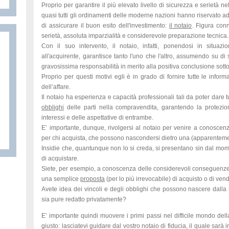
Proprio per garantire il più elevato livello di sicurezza e serietà nel
quasi tutti gli ordinamenti delle moderne nazioni hanno riservato ad 
di assicurare il buon esito dell'investimento:
il notaio
. Figura conn
serietà, assoluta imparzialità e considerevole preparazione tecnica.
Con il suo intervento, il notaio, infatti, ponendosi in situazi
all'acquirente, garantisce tanto l'uno che l'altro, assumendo su di 
gravosissima responsabilità in merito alla positiva conclusione sotto
Proprio per questi motivi egli è in grado di fornire tutte le inform
dell’affare.
Il notaio ha esperienza e capacità professionali tali da poter dare t
obblighi
delle parti nella compravendita, garantendo la protezio
interessi e delle aspettative di entrambe.
E’ importante, dunque, rivolgersi al notaio per venire a conoscen
per chi acquista, che possono nascondersi dietro una (apparentem
Insidie che, quantunque non lo si creda, si presentano sin dal mom
di acquistare.
Siete, per esempio, a conoscenza delle considerevoli conseguenze 
una semplice
proposta
(per lo più irrevocabile) di acquisto o di ven
Avete idea dei vincoli e degli obblighi che possono nascere dalla s
sia pure redatto privatamente?
E’ importante quindi muovere i primi passi nel difficile mondo del
giusto: lasciatevi guidare dal vostro notaio di fiducia, il quale sarà