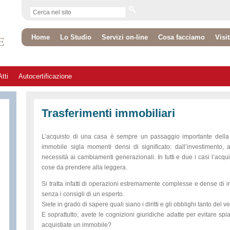
Home
Lo Studio
Servizi on-line
Cosa facciamo
Visi
E
tti
Autocertificazione
Trasferimenti immobiliari
L’acquisto di una casa è sempre un passaggio importante della 
immobile sigla momenti densi di significato: dall’investimento, 
necessità ai cambiamenti generazionali. In tutti e due i casi l’acq
cose da prendere alla leggera.
Si tratta infatti di operazioni estremamente complesse e dense di 
senza i consigli di un esperto.
Siete in grado di sapere quali siano i diritti e gli obblighi tanto del
E soprattutto, avete le cognizioni giuridiche adatte per evitare sp
acquistiate un immobile?