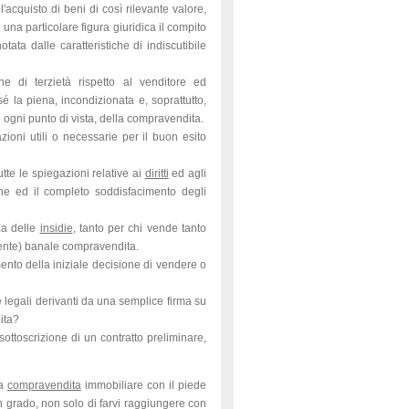
l'acquisto di beni di così rilevante valore,
una particolare figura giuridica il compito
otata dalle caratteristiche di indiscutibile
one di terzietà rispetto al venditore ed
sé la piena, incondizionata e, soprattutto,
 ogni punto di vista, della compravendita.
azioni utili o necessarie per il buon esito
utte le spiegazioni relative ai
diritti
ed agli
ne ed il completo soddisfacimento degli
za delle
insidie
, tanto per chi vende tanto
ente) banale compravendita.
ento della iniziale decisione di vendere o
legali derivanti da una semplice firma su
dita?
ottoscrizione di un contratto preliminare,
la
compravendita
immobiliare con il piede
 in grado, non solo di farvi raggiungere con