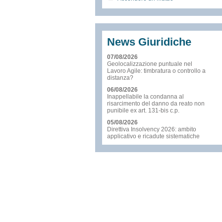
News Giuridiche
07/08/2026
Geolocalizzazione puntuale nel
Lavoro Agile: timbratura o controllo a
distanza?
06/08/2026
Inappellabile la condanna al
risarcimento del danno da reato non
punibile ex art. 131-bis c.p.
05/08/2026
Direttiva Insolvency 2026: ambito
applicativo e ricadute sistematiche