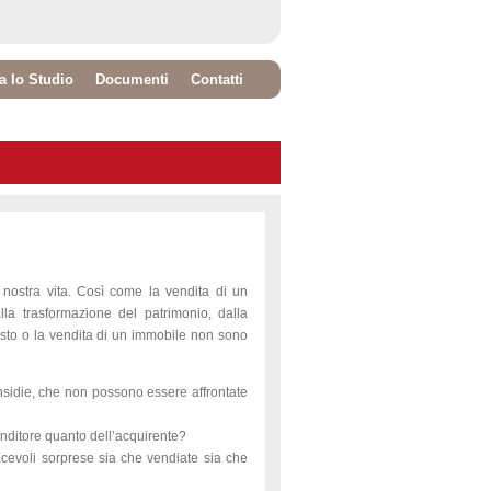
ta lo Studio
Documenti
Contatti
nostra vita. Così come la vendita di un
alla trasformazione del patrimonio, dalla
uisto o la vendita di un immobile non sono
insidie, che non possono essere affrontate
 venditore quanto dell’acquirente?
iacevoli sorprese sia che vendiate sia che